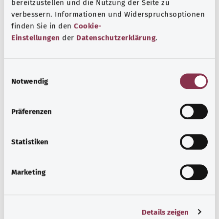
bereitzustellen und die Nutzung der Seite zu
verbessern. Informationen und Widerspruchsoptionen
finden Sie in den
Cookie-
Einstellungen
der
Datenschutzerklärung
.
Beratung und Hilfe
Eine Auswahl verschiedener Beratungs- und
E
Informationsangebote zu bestimmten
Notwendig
i
Gesundheitsthemen.
n
w
Präferenzen
Узнать больше
i
l
l
Statistiken
i
g
Marketing
u
n
g
Details zeigen
s