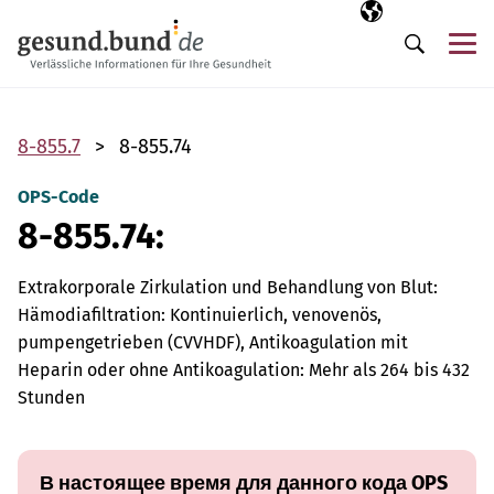
Пропустить навигацию
Выбранный язы
RU
М
Поиск
8-855.7
8-855.74
OPS-Code
8-855.74:
Extrakorporale Zirkulation und Behandlung von Blut:
Hämodiafiltration: Kontinuierlich, venovenös,
pumpengetrieben (CVVHDF), Antikoagulation mit
Heparin oder ohne Antikoagulation: Mehr als 264 bis 432
Stunden
В настоящее время для данного кода OPS