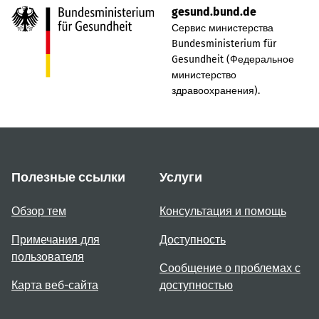
gesund.bund.de
Сервис министерства
Bundesministerium für
Gesundheit (Федеральное
министерство
здравоохранения).
Полезные ссылки
Услуги
Обзор тем
Консультация и помощь
Примечания для
Доступность
пользователя
Сообщение о проблемах с
Карта веб-сайта
доступностью