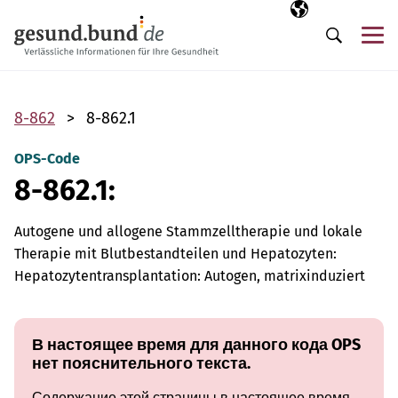
Пропустить навигацию
Выбранный язы
RU
М
Поиск
8-862
8-862.1
OPS-Code
8-862.1:
Autogene und allogene Stammzelltherapie und lokale
Therapie mit Blutbestandteilen und Hepatozyten:
Hepatozytentransplantation: Autogen, matrixinduziert
В настоящее время для данного кода OPS
нет пояснительного текста.
Содержание этой страницы в настоящее время