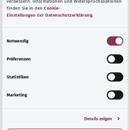
verbessern. Informationen und Widerspruchsoptionen
finden Sie in den
Cookie-
Beratung und Hilfe
Einstellungen
der
Datenschutzerklärung
.
Eine Auswahl verschiedener Beratungs- und
Informationsangebote zu bestimmten
E
Gesundheitsthemen.
Notwendig
i
n
Узнать больше
w
Präferenzen
i
l
l
Statistiken
i
g
Marketing
u
n
g
Details zeigen
s
a