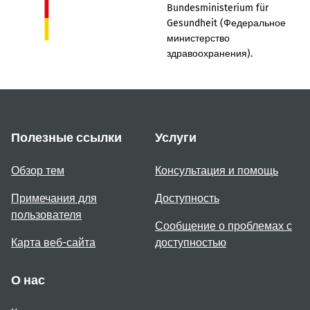
Bundesministerium für
Gesundheit (Федеральное
министерство
здравоохранения).
Полезные ссылки
Услуги
Обзор тем
Консультация и помощь
Примечания для
Доступность
пользователя
Сообщение о проблемах с
Карта веб-сайта
доступностью
О нас