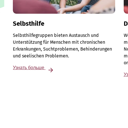
Selbsthilfe
D
Selbsthilfegruppen bieten Austausch und
W
Unterstützung für Menschen mit chronischen
me
Erkrankungen, Suchtproblemen, Behinderungen
No
und seelischen Problemen.
m
or
Узнать больше
У