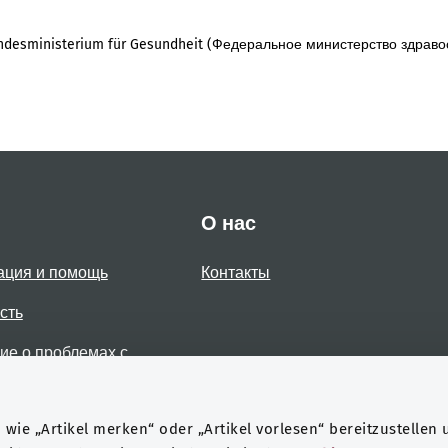
desministerium für Gesundheit (Федеральное министерство здраво
О нас
ация и помощь
Контакты
сть
е о проблемах с
стью
wie „Artikel merken“ oder „Artikel vorlesen“ bereitzustellen 