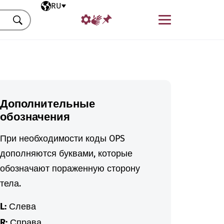
Выбранный язык
RU
Меню
Искать
Дополнительные
обозначения
При необходимости коды OPS
дополняются буквами, которые
обозначают пораженную сторону
тела.
L:
Слева
R:
Справа