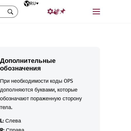
Выбранный язык
RU
Меню
Искать
Дополнительные
обозначения
При необходимости коды OPS
дополняются буквами, которые
обозначают пораженную сторону
тела.
L:
Слева
R:
Справа