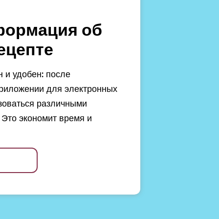
формация об
ецепте
 и удобен: после
риложении для электронных
зоваться различными
 Это экономит время и