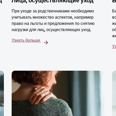
ц
Лица, осуществляющие уход
Б
При уходе за родственниками необходимо
Б
учитывать множество аспектов, например
в
право на льготы и предложения по снятию
ж
нагрузки для лиц, осуществляющих уход.
о
ж
Узнать больше
У