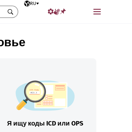
Выбранный язык
RU
Меню
Искать
овье
Я ищу коды ICD или OPS