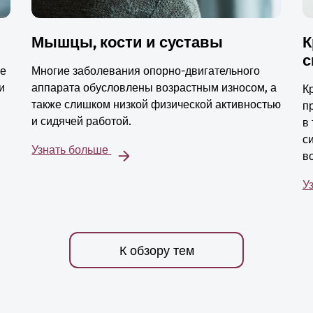
Мышцы, кости и суставы
К
с
ые
Многие заболевания опорно-двигательного
и
аппарата обусловлены возрастным износом, а
К
также слишком низкой физической активностью
п
и сидячей работой.
в
с
Узнать больше
в
У
К обзору тем