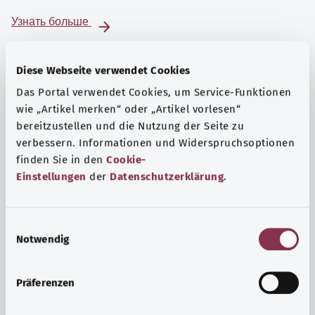
Узнать больше
Diese Webseite verwendet Cookies
Das Portal verwendet Cookies, um Service-Funktionen
wie „Artikel merken“ oder „Artikel vorlesen“
bereitzustellen und die Nutzung der Seite zu
verbessern. Informationen und Widerspruchsoptionen
finden Sie in den
Cookie-
Einstellungen
der
Datenschutzerklärung
.
E
Notwendig
i
Психика и самочувствие
n
Спорт или медитация? Существуют различные меры,
w
Präferenzen
позволяющие справиться со стрессом и нагрузками
i
повседневной жизни, улучшить самочувствие или
l