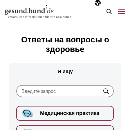
Пропустить навигацию
Выбранный язы
RU
М
Поиск
Ответы на вопросы о
здоровье
Я ищу
Искать
Медицинская практика