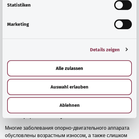
просто прийти в себя.
l
Statistiken
i
Узнать больше
g
Marketing
u
n
g
Details zeigen
s
a
u
Alle zulassen
s
w
Auswahl erlauben
a
h
l
Ablehnen
Мышцы, кости и суставы
Многие заболевания опорно-двигательного аппарата
обусловлены возрастным износом, а также слишком