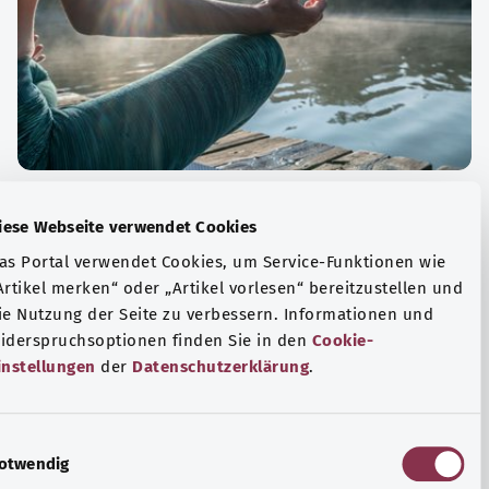
الة الصحية والرفاهية
Diese Webseite verwendet Cookies
ياضة أو التأمل؟ هناك تدابير مختلفة للتعامل مع الضغوط
Das Portal verwendet Cookies, um Service-Funktionen wie
وتر في الحياة اليومية، ولزيادة رفاهية الفرد أو لزيادة الراحة.
„Artikel merken“ oder „Artikel vorlesen“ bereitzustellen u
die Nutzung der Seite zu verbessern. Informationen und
فة المزيد
Widerspruchsoptionen finden Sie in den
Cookie-
Einstellungen
der
Datenschutzerklärung
.
E
Notwendig
i