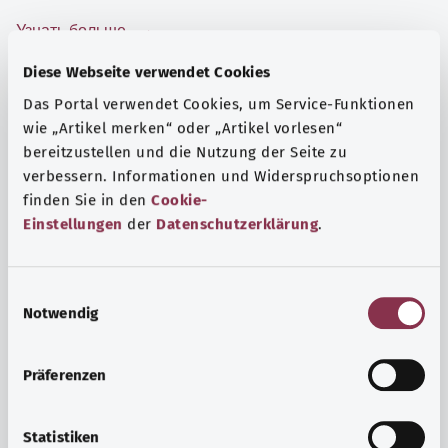
Узнать больше
Diese Webseite verwendet Cookies
Das Portal verwendet Cookies, um Service-Funktionen
wie „Artikel merken“ oder „Artikel vorlesen“
bereitzustellen und die Nutzung der Seite zu
verbessern. Informationen und Widerspruchsoptionen
finden Sie in den
Cookie-
Einstellungen
der
Datenschutzerklärung
.
E
Notwendig
i
n
Психика и самочувствие
w
Präferenzen
i
Спорт или медитация? Существуют различные меры,
l
позволяющие справиться со стрессом и нагрузками
l
Statistiken
повседневной жизни, улучшить самочувствие или