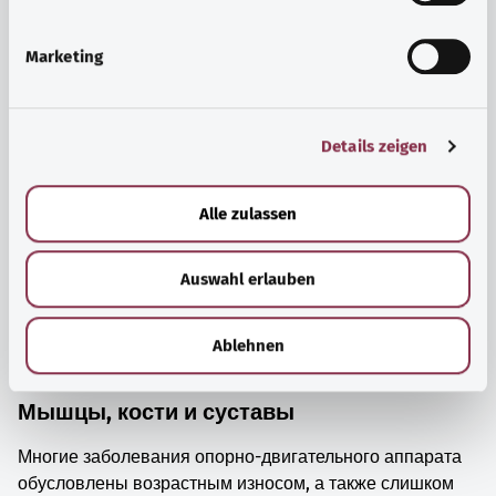
i
просто прийти в себя.
g
Marketing
Узнать больше
u
n
g
Details zeigen
s
a
u
Alle zulassen
s
w
Auswahl erlauben
a
h
l
Ablehnen
Мышцы, кости и суставы
Многие заболевания опорно-двигательного аппарата
обусловлены возрастным износом, а также слишком