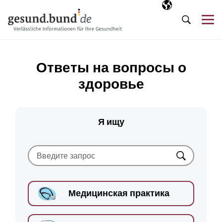
Пропустить навигацию
Выбранный язы
RU
М
Поиск
Ответы на вопросы о
здоровье
Я ищу
Искать
Медицинская практика