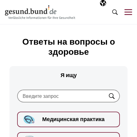
Пропустить навигацию
Выбранный язы
RU
М
Поиск
Ответы на вопросы о
здоровье
Я ищу
Искать
Медицинская практика