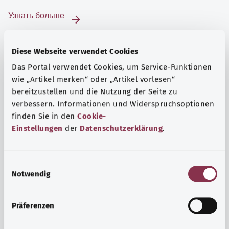
Узнать больше
Diese Webseite verwendet Cookies
Das Portal verwendet Cookies, um Service-Funktionen
wie „Artikel merken“ oder „Artikel vorlesen“
bereitzustellen und die Nutzung der Seite zu
verbessern. Informationen und Widerspruchsoptionen
finden Sie in den
Cookie-
Einstellungen
der
Datenschutzerklärung
.
E
Notwendig
i
Психика и самочувствие
n
Спорт или медитация? Существуют различные меры,
w
Präferenzen
позволяющие справиться со стрессом и нагрузками
i
повседневной жизни, улучшить самочувствие или
l