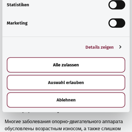
просто прийти в себя.
l
Statistiken
i
Узнать больше
g
Marketing
u
n
g
Details zeigen
s
a
u
Alle zulassen
s
w
Auswahl erlauben
a
h
l
Ablehnen
Мышцы, кости и суставы
Многие заболевания опорно-двигательного аппарата
обусловлены возрастным износом, а также слишком