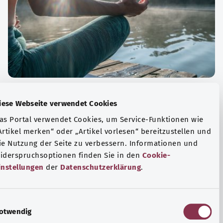
الة الصحية والرفاهية
Diese Webseite verwendet Cookies
ياضة أو التأمل؟ هناك تدابير مختلفة للتعامل مع الضغوط
Das Portal verwendet Cookies, um Service-Funktionen wie
وتر في الحياة اليومية، ولزيادة رفاهية الفرد أو لزيادة الراحة.
„Artikel merken“ oder „Artikel vorlesen“ bereitzustellen u
die Nutzung der Seite zu verbessern. Informationen und
فة المزيد
Widerspruchsoptionen finden Sie in den
Cookie-
Einstellungen
der
Datenschutzerklärung
.
E
Notwendig
i