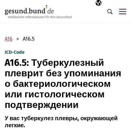
Пропустить навигацию
Выбранный язы
RU
М
Поиск
A16
A16.5
ICD-Code
A16.5: Туберкулезный
плеврит без упоминания
о бактериологическом
или гистологическом
подтверждении
У вас туберкулез плевры, окружающей
легкие.