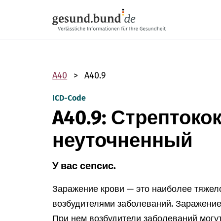
Пропустить навигацию
A40
A40.9
ICD-Code
A40.9: Стрептоко
неуточненный
У вас сепсис.
Заражение крови — это наиболее тяжел
возбудителями заболеваний. Заражение
При нем возбудители заболеваний могут