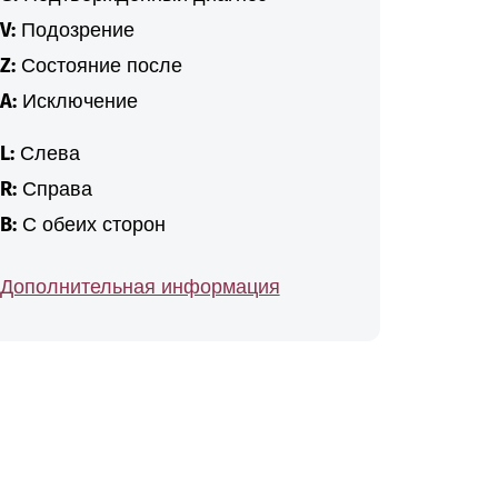
V:
Подозрение
Z:
Состояние после
A:
Исключение
L:
Слева
R:
Справа
B:
С обеих сторон
Дополнительная информация