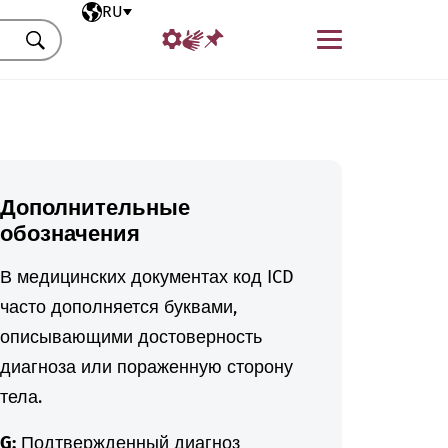
Выбранный язык
RU
Меню
Искать
Дополнительные
обозначения
В медицинских документах код ICD
часто дополняется буквами,
описывающими достоверность
диагноза или пораженную сторону
тела.
G:
Подтвержденный диагноз