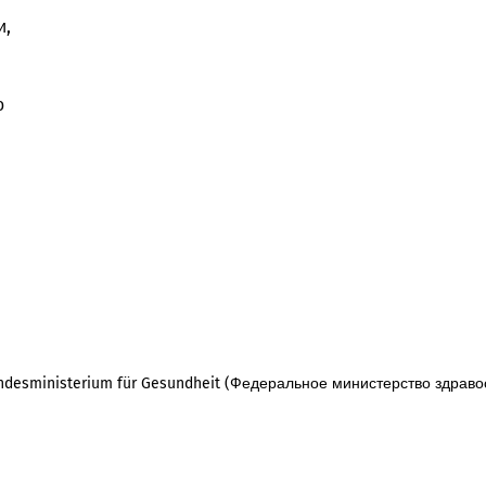
и,
о
desministerium für Gesundheit (Федеральное министерство здраво