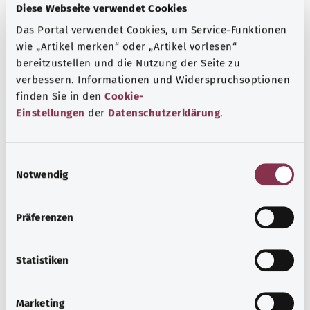
Diese Webseite verwendet Cookies
Das Portal verwendet Cookies, um Service-Funktionen
wie „Artikel merken“ oder „Artikel vorlesen“
bereitzustellen und die Nutzung der Seite zu
verbessern. Informationen und Widerspruchsoptionen
finden Sie in den
Cookie-
Einstellungen
der
Datenschutzerklärung
.
E
Notwendig
i
n
Mpox
w
Präferenzen
i
Mpox sind eine Viruserkrankung mit charakteristischen
l
Hautveränderungen. Eine Ansteckung erfolgt bei engem
l
Statistiken
Kontakt zu infizierten Tieren oder Menschen.
i
Узнать больше
g
Marketing