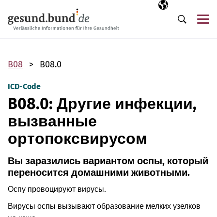
Пропустить навигацию
Выбранный язы
RU
М
Поиск
B08
B08.0
ICD-Code
B08.0: Другие инфекции,
вызванные
ортопоксвирусом
Вы заразились вариантом оспы, который
переносится домашними животными.
Оспу провоцируют вирусы.
Вирусы оспы вызывают образование мелких узелков