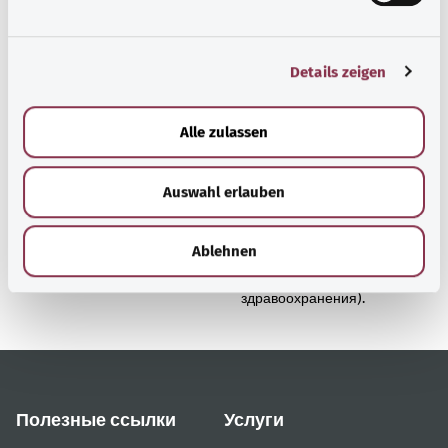
u
n
g
Details zeigen
s
a
Наверх
u
Alle zulassen
s
w
gesund.bund.de
Auswahl erlauben
a
Сервис министерства
h
Bundesministerium für
l
Ablehnen
Gesundheit (Федеральное
министерство
здравоохранения).
Полезные ссылки
Услуги