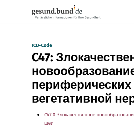
Пропустить навигацию
ICD-Code
C47: Злокачестве
новообразовани
периферических 
вегетативной не
C47.0 Злокачественное новообразовани
шеи