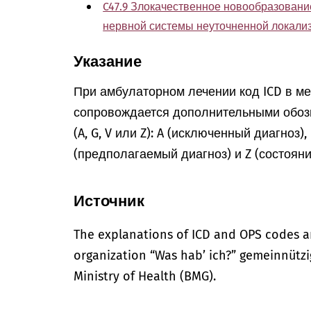
C47.9 Злокачественное новообразовани
нервной системы неуточненной локали
Указание
При амбулаторном лечении код ICD в м
сопровождается дополнительными обоз
(A, G, V или Z): A (исключенный диагноз)
(предполагаемый диагноз) и Z (состоян
Источник
The explanations of ICD and OPS codes a
organization “Was hab’ ich?” gemeinnütz
Ministry of Health (BMG).