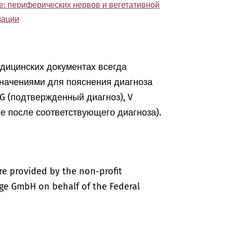
е: периферических нервов и вегетативной
зации
едицинских документах всегда
начениями для пояснения диагноза
, G (подтвержденный диагноз), V
ие после соответствующего диагноза).
re provided by the non-profit
ige GmbH on behalf of the Federal