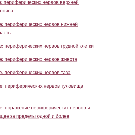
е: периферических нервов верхней
 пояса
ие: периферических нервов нижней
ласть
е: периферических нервов грудной клетки
е: периферических нервов живота
е: периферических нервов таза
ие: периферических нервов туловища
е: поражение периферических нервов и
щее за пределы одной и более