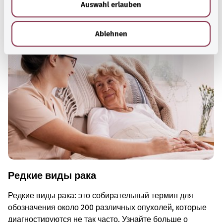
Auswahl erlauben
a
Для хорошей осведомленности
h
Другие статьи
l
Ablehnen
Редкие виды рака
Редкие виды рака: это собирательный термин для
обозначения около 200 различных опухолей, которые
диагностируются не так часто. Узнайте больше о