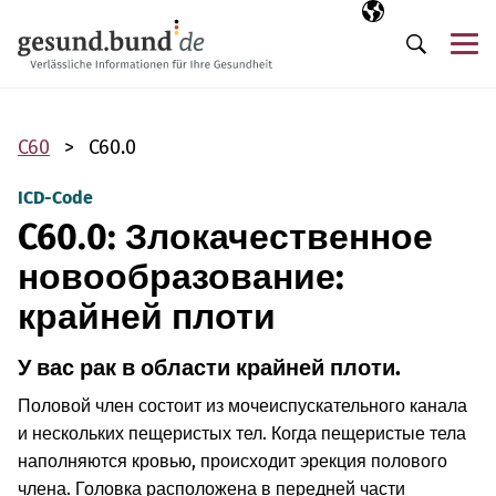
Пропустить навигацию
Выбранный язы
RU
М
Поиск
C60
C60.0
ICD-Code
C60.0: Злокачественное
новообразование:
крайней плоти
У вас рак в области крайней плоти.
Половой член состоит из мочеиспускательного канала
и нескольких пещеристых тел. Когда пещеристые тела
наполняются кровью, происходит эрекция полового
члена. Головка расположена в передней части