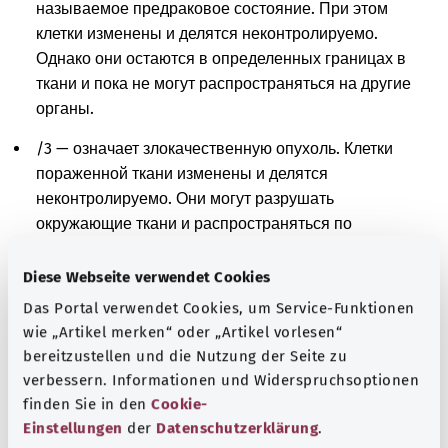
называемое предраковое состояние. При этом
клетки изменены и делятся неконтролируемо.
Однако они остаются в определенных границах в
ткани и пока не могут распространяться на другие
органы.
/3 — означает злокачественную опухоль. Клетки
пораженной ткани изменены и делятся
неконтролируемо. Они могут разрушать
окружающие ткани и распространяться по
организму.
Diese Webseite verwendet Cookies
/6 — означает метастазы. При этом раковые клетки
Das Portal verwendet Cookies, um Service-Funktionen
из первоначального очага распространились в
wie „Artikel merken“ oder „Artikel vorlesen“
другие части тела и размножились там.
bereitzustellen und die Nutzung der Seite zu
/9 — означает злокачественную опухоль или
verbessern. Informationen und Widerspruchsoptionen
метастазы. Клетки пораженной ткани изменены и
finden Sie in den
Cookie-
делятся неконтролируемо. Однако нельзя сказать,
Einstellungen
der
Datenschutzerklärung
.