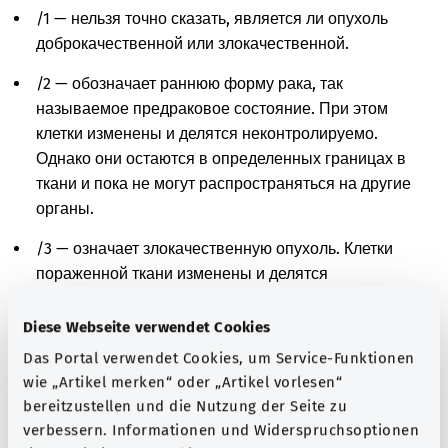
/1 — нельзя точно сказать, является ли опухоль
доброкачественной или злокачественной.
/2 — обозначает раннюю форму рака, так
называемое предраковое состояние. При этом
клетки изменены и делятся неконтролируемо.
Однако они остаются в определенных границах в
ткани и пока не могут распространяться на другие
органы.
/3 — означает злокачественную опухоль. Клетки
пораженной ткани изменены и делятся
неконтролируемо. Они могут разрушать
окружающие ткани и распространяться по
Diese Webseite verwendet Cookies
организму.
Das Portal verwendet Cookies, um Service-Funktionen
wie „Artikel merken“ oder „Artikel vorlesen“
/6 — означает метастазы. При этом раковые клетки
bereitzustellen und die Nutzung der Seite zu
из первоначального очага распространились в
verbessern. Informationen und Widerspruchsoptionen
другие части тела и размножились там.