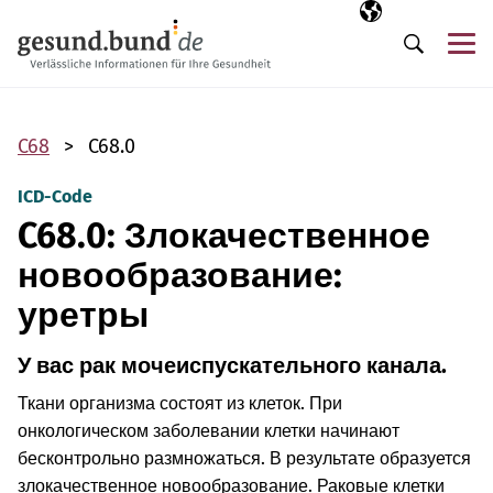
Пропустить навигацию
Выбранный язы
RU
М
Поиск
C68
C68.0
ICD-Code
C68.0: Злокачественное
новообразование:
уретры
У вас рак мочеиспускательного канала.
Ткани организма состоят из клеток. При
онкологическом заболевании клетки начинают
бесконтрольно размножаться. В результате образуется
злокачественное новообразование. Раковые клетки