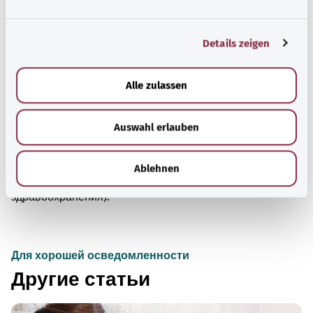
Дополнительные обозначения
n
g
Details zeigen
s
Указание
a
u
Alle zulassen
s
w
Источник
Auswahl erlauben
a
Предоставлено некоммерческой организацией Was
h
l
hab’ ich? GmbH по поручению Bundesministerium für
Ablehnen
Gesundheit (BMG, Федеральное министерство
здравоохранения).
Для хорошей осведомленности
Другие статьи