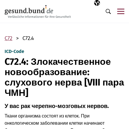
Пропустить навигацию
Выбранный язы
RU
М
Поиск
C72
C72.4
ICD-Code
C72.4: Злокачественное
новообразование:
слухового нерва [VIII пара
ЧМН]
У вас рак черепно-мозговых нервов.
Ткани организма состоят из клеток. При
онкологическом заболевании клетки начинают