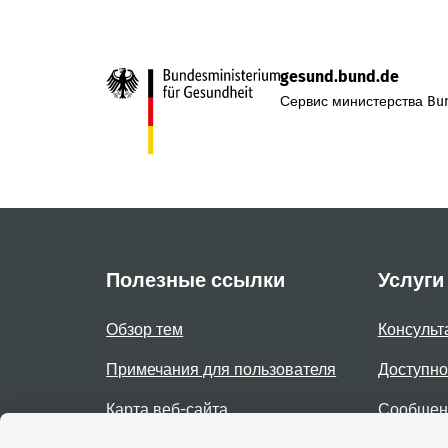
gesund.bund.de
Сервис министерства Bun
Полезные ссылки
Услуги
Обзор тем
Консульт
Примечания для пользователя
Доступно
Карта веб-сайта
Сообщени
доступно