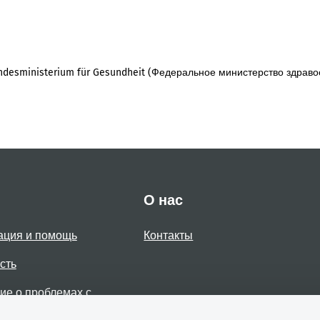
desministerium für Gesundheit (Федеральное министерство здраво
О нас
ация и помощь
Контакты
сть
е о проблемах с
стью