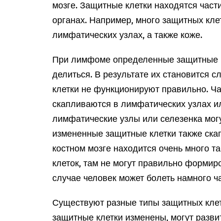
мозге. Защитные клетки находятся части
органах. Например, много защитных кле
лимфатических узлах, а также коже.
При лимфоме определенные защитные к
делиться. В результате их становится 
клетки не функционируют правильно. Ч
скапливаются в лимфатических узлах и
лимфатические узлы или селезенка могу
измененные защитные клетки также скап
костном мозге находится очень много т
клеток, там не могут правильно формиро
случае человек может болеть намного ч
Существуют разные типы защитных клето
защитные клетки изменены, могут разв