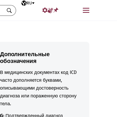
Выбранный язык
RU
Меню
Искать
Дополнительные
обозначения
В медицинских документах код ICD
часто дополняется буквами,
описывающими достоверность
диагноза или пораженную сторону
тела.
G:
Подтвержденный диагноз