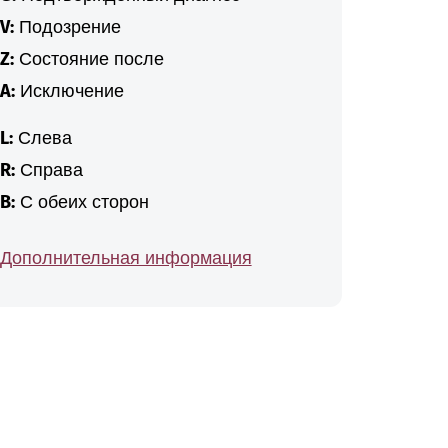
V:
Подозрение
Z:
Состояние после
A:
Исключение
L:
Слева
R:
Справа
B:
С обеих сторон
Дополнительная информация