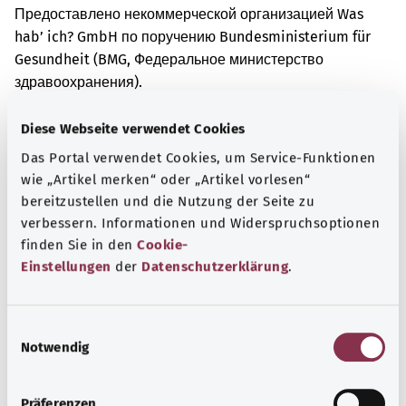
Предоставлено некоммерческой организацией Was
hab’ ich? GmbH по поручению Bundesministerium für
Gesundheit (BMG, Федеральное министерство
здравоохранения).
Diese Webseite verwendet Cookies
Das Portal verwendet Cookies, um Service-Funktionen
Для хорошей осведомленности
wie „Artikel merken“ oder „Artikel vorlesen“
Другие статьи
bereitzustellen und die Nutzung der Seite zu
verbessern. Informationen und Widerspruchsoptionen
finden Sie in den
Cookie-
Einstellungen
der
Datenschutzerklärung
.
E
Notwendig
i
n
w
Präferenzen