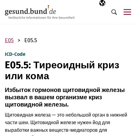
Пропустить навигацию
Выбранный язы
RU
М
Поиск
E05
E05.5
ICD-Code
E05.5: Тиреоидный криз
или кома
Избыток гормонов щитовидной железы
вызвал в вашем организме криз
щитовидной железы.
Щитовидная железа — это небольшой орган в нижней
части шеи. Щитовидной железе нужен йод для
выработки важных веществ-медиаторов для