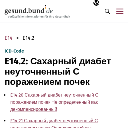
Пропустить навигацию
Выбранный язы
RU
М
Поиск
E14
E14.2
ICD-Code
E14.2: Сахарный диабет
неуточненный С
поражением почек
E14.20 Сахарный диабет неуточненный С
поражением почек Не определенный как
декомпенсированный
E14.21 Сахарный диабет неуточненный С
поражением почек Определенный как