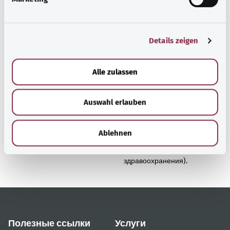
u
n
g
Details zeigen
s
a
u
Наверх
Alle zulassen
s
w
Auswahl erlauben
a
gesund.bund.de
h
Сервис министерства
l
Bundesministerium für
Ablehnen
Gesundheit (Федеральное
министерство
здравоохранения).
Полезные ссылки
Услуги