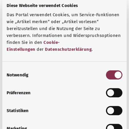
Diese Webseite verwendet Cookies
Das Portal verwendet Cookies, um Service-Funktionen
wie „Artikel merken“ oder „Artikel vorlesen“
bereitzustellen und die Nutzung der Seite zu
verbessern. Informationen und Widerspruchsoptionen
finden Sie in den
Cookie-
Einstellungen
der
Datenschutzerklärung
.
E
Notwendig
i
Хроническая болезнь почек
n
w
Präferenzen
Хроническая болезнь почек обычно развивается у
i
людей старшего возраста. Болезнь часто протекает
l
незаметно, так как на ранних стадиях снижение
l
Statistiken
функции почек не вызывает никаких симптомов.
i
g
Узнать больше
Marketing