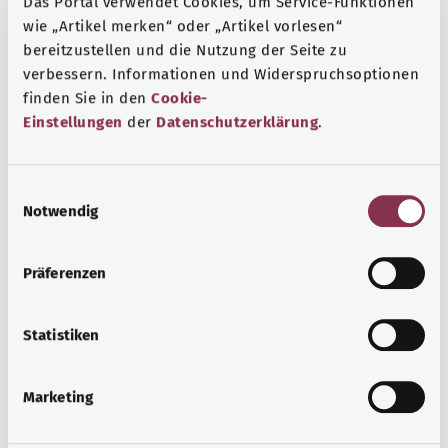
Das Portal verwendet Cookies, um Service-Funktionen
пищеварением. Кроме того, кожа может выглядеть
wie „Artikel merken“ oder „Artikel vorlesen“
темнее, чем обычно, и шелушиться. Также могут
bereitzustellen und die Nutzung der Seite zu
снизиться умственные способности, такие как
verbessern. Informationen und Widerspruchsoptionen
мышление и концентрация.
finden Sie in den
Cookie-
Дополнительные обозначения
Einstellungen
der
Datenschutzerklärung
.
E
Указание
Notwendig
i
n
w
Präferenzen
i
Источник
l
Предоставлено некоммерческой организацией Was
l
Statistiken
hab’ ich? GmbH по поручению Bundesministerium für
i
Gesundheit (BMG, Федеральное министерство
g
Marketing
здравоохранения).
u
n