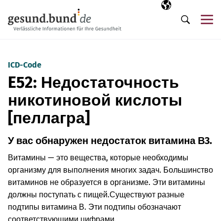
Пропустить навигацию
Выбранный язы
RU
М
Поиск
ICD-Code
E52: Недостаточность
никотиновой кислоты
[пеллагра]
У вас обнаружен недостаток витамина В3.
Витамины — это вещества, которые необходимы
организму для выполнения многих задач. Большинство
витаминов не образуется в организме. Эти витамины
должны поступать с пищей.
Существуют разные
подтипы витамина В. Эти подтипы обозначают
соответствующими цифрами.