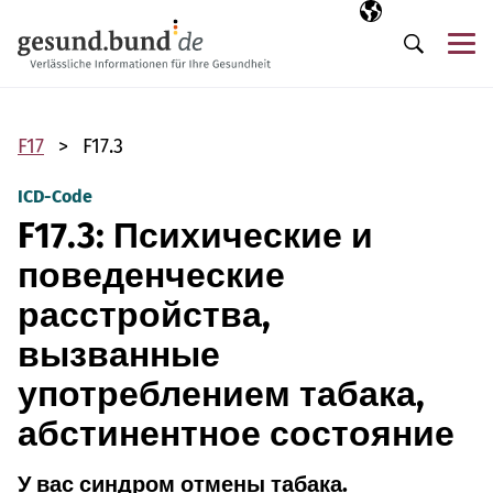
Пропустить навигацию
Выбранный язы
RU
М
Поиск
F17
F17.3
ICD-Code
F17.3: Психические и
поведенческие
расстройства,
вызванные
употреблением табака,
абстинентное состояние
У вас синдром отмены табака.