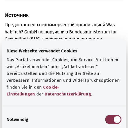
Источник
Предоставлено некоммерческой организацией Was
hab’ ich? GmbH по поручению Bundesministerium für
Gesundheit (BMG, Федеральное министерство
здравоохранения).
Diese Webseite verwendet Cookies
Das Portal verwendet Cookies, um Service-Funktionen
wie „Artikel merken“ oder „Artikel vorlesen“
Для хорошей осведомленности
bereitzustellen und die Nutzung der Seite zu
Другие статьи
verbessern. Informationen und Widerspruchsoptionen
finden Sie in den
Cookie-
Einstellungen
der
Datenschutzerklärung
.
E
Notwendig
i
n