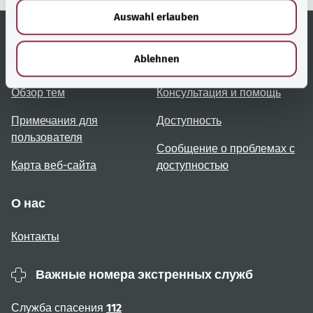
w
Auswahl erlauben
a
h
l
Полезные ссылки
Услуги
Ablehnen
Обзор тем
Консультация и помощь
Примечания для
Доступность
пользователя
Сообщение о проблемах с
Карта веб-сайта
доступностью
О нас
Контакты
Важные номера экстренных служб
Служба спасения
112