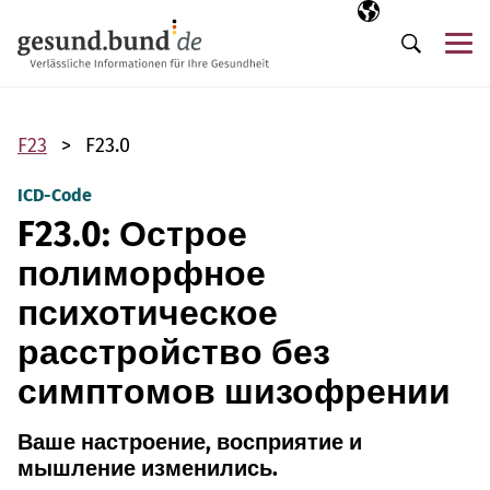
Пропустить навигацию
Выбранный язы
RU
М
Поиск
F23
F23.0
ICD-Code
F23.0: Острое
полиморфное
психотическое
расстройство без
симптомов шизофрении
Ваше настроение, восприятие и
мышление изменились.