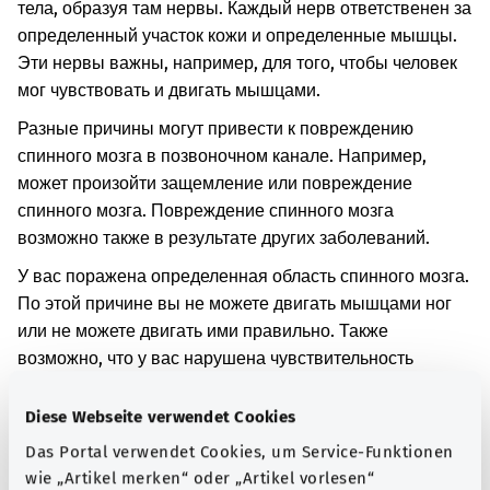
тела, образуя там нервы. Каждый нерв ответственен за
определенный участок кожи и определенные мышцы.
Эти нервы важны, например, для того, чтобы человек
мог чувствовать и двигать мышцами.
Разные причины могут привести к повреждению
спинного мозга в позвоночном канале. Например,
может произойти защемление или повреждение
спинного мозга. Повреждение спинного мозга
возможно также в результате других заболеваний.
У вас поражена определенная область спинного мозга.
По этой причине вы не можете двигать мышцами ног
или не можете двигать ими правильно. Также
возможно, что у вас нарушена чувствительность
определенных частей тела к прикосновениям.
Пораженные мышцы ног вялые. Возможно, эти мышцы
Diese Webseite verwendet Cookies
постепенно разрушаются. Кроме того, возможно, что у
Das Portal verwendet Cookies, um Service-Funktionen
вас повреждены определенные участки головного
wie „Artikel merken“ oder „Artikel vorlesen“