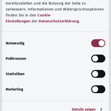
мозга.
bereitzustellen und die Nutzung der Seite zu
verbessern. Informationen und Widerspruchsoptionen
Дополнительные обозначения
finden Sie in den
Cookie-
Einstellungen
der
Datenschutzerklärung
.
Указание
E
Notwendig
i
n
Источник
w
Präferenzen
i
Предоставлено некоммерческой организацией Was
l
hab’ ich? GmbH по поручению Bundesministerium für
l
Statistiken
Gesundheit (BMG, Федеральное министерство
i
здравоохранения).
g
Marketing
u
n
Наверх
g
Details zeigen
s