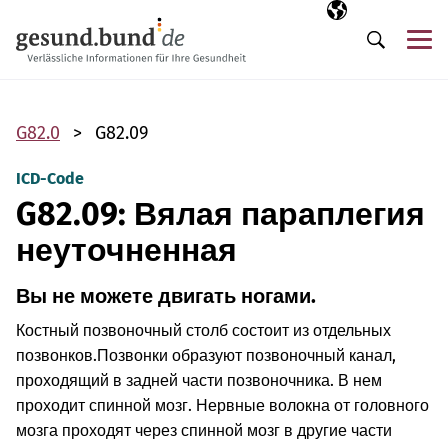
Пропустить навигацию
Выбранный язы
RU
М
Поиск
G82.0
G82.09
ICD-Code
G82.09: Вялая параплегия
неуточненная
Вы не можете двигать ногами.
Костный позвоночный столб состоит из отдельных
позвонков.
Позвонки образуют позвоночный канал,
проходящий в задней части позвоночника. В нем
проходит спинной мозг. Нервные волокна от головного
мозга проходят через спинной мозг в другие части