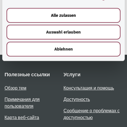
a
gesund.bund.de
u
Alle zulassen
Сервис министерства
s
Bundesministerium für
w
Gesundheit (Федеральное
Auswahl erlauben
a
министерство
h
здравоохранения).
l
Ablehnen
Полезные ссылки
Услуги
Обзор тем
Консультация и помощь
Примечания для
Доступность
пользователя
Сообщение о проблемах с
Карта веб-сайта
доступностью