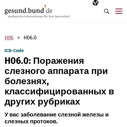
Пропустить навигацию
Выбранный язы
RU
М
Поиск
H06
H06.0
ICD-Code
H06.0: Поражения
слезного аппарата при
болезнях,
классифицированных в
других рубриках
У вас заболевание слезной железы и
слезных протоков.