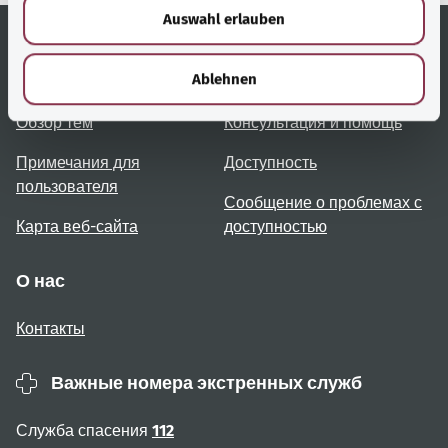
Auswahl erlauben
a
h
l
Полезные ссылки
Услуги
Ablehnen
Обзор тем
Консультация и помощь
Примечания для
Доступность
пользователя
Сообщение о проблемах с
Карта веб-сайта
доступностью
О нас
Контакты
Важные номера экстренных служб
Служба спасения
112