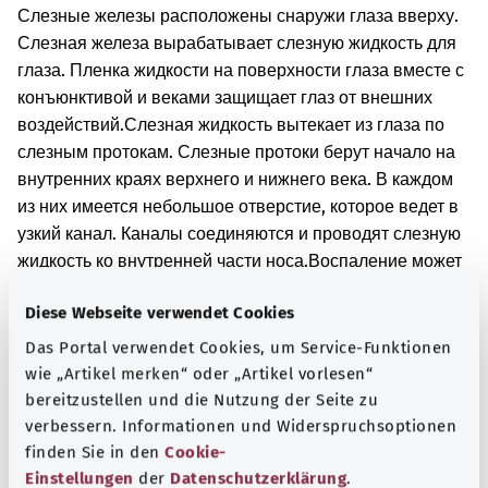
Слезные железы расположены снаружи глаза вверху.
Слезная железа вырабатывает слезную жидкость для
глаза. Пленка жидкости на поверхности глаза вместе с
конъюнктивой и веками защищает глаз от внешних
воздействий.
Слезная жидкость вытекает из глаза по
слезным протокам. Слезные протоки берут начало на
внутренних краях верхнего и нижнего века. В каждом
из них имеется небольшое отверстие, которое ведет в
узкий канал. Каналы соединяются и проводят слезную
жидкость ко внутренней части носа.
Воспаление может
быть вызвано возбудителями заболеваний.
Diese Webseite verwendet Cookies
Дополнительные обозначения
Das Portal verwendet Cookies, um Service-Funktionen
wie „Artikel merken“ oder „Artikel vorlesen“
bereitzustellen und die Nutzung der Seite zu
verbessern. Informationen und Widerspruchsoptionen
Указание
finden Sie in den
Cookie-
Einstellungen
der
Datenschutzerklärung
.