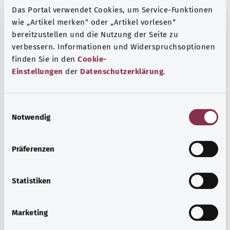
Das Portal verwendet Cookies, um Service-Funktionen
wie „Artikel merken“ oder „Artikel vorlesen“
bereitzustellen und die Nutzung der Seite zu
verbessern. Informationen und Widerspruchsoptionen
finden Sie in den
Cookie-
Einstellungen
der
Datenschutzerklärung
.
E
Зрение в возрасте: важны регулярные
Notwendig
i
визиты к врачу
n
w
Зрение многих людей ухудшается с возрастом. Тем не
Präferenzen
i
менее часто можно подобрать хорошие варианты
l
лечения. Поэтому важно регулярно посещать врача.
l
Statistiken
Узнать больше
i
g
Marketing
u