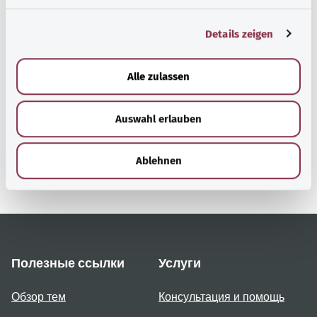
n
g
Details zeigen
s
Наверх
a
u
Alle zulassen
s
gesund.bund.de
w
Сервис министерства
Auswahl erlauben
a
Bundesministerium für
h
Gesundheit (Федеральное
l
Ablehnen
министерство
здравоохранения).
Полезные ссылки
Услуги
Обзор тем
Консультация и помощь