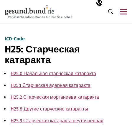
Пропустить навигацию
Выбранный язы
RU
М
Поиск
ICD-Code
H25: Старческая
катаракта
H25.0 Начальная старческая катаракта
H25.1 Старческая ядерная катаракта
H25.2 Старческая морганиева катаракта
H25.8 Другие старческие катаракты
H25.9 Старческая катаракта неуточненная