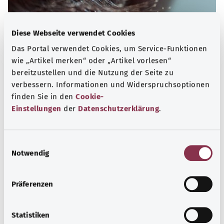
Diese Webseite verwendet Cookies
Das Portal verwendet Cookies, um Service-Funktionen
wie „Artikel merken“ oder „Artikel vorlesen“
bereitzustellen und die Nutzung der Seite zu
verbessern. Informationen und Widerspruchsoptionen
finden Sie in den
Cookie-
Einstellungen
der
Datenschutzerklärung
.
Augen
Krankheiten des Auges reichen von einer leichten
E
Bindehautreizung bis zu schweren Erkrankungen wie dem
Notwendig
i
Glaukom („Grüner Star“).
n
w
Mehr erfahren
Präferenzen
i
l
l
Statistiken