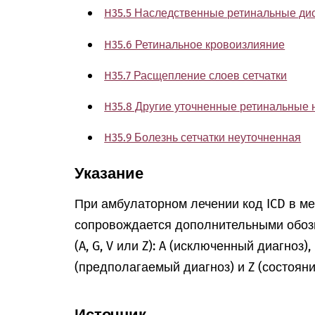
H35.5 Наследственные ретинальные ди
H35.6 Ретинальное кровоизлияние
H35.7 Расщепление слоев сетчатки
H35.8 Другие уточненные ретинальные
H35.9 Болезнь сетчатки неуточненная
Указание
При амбулаторном лечении код ICD в м
сопровождается дополнительными обоз
(A, G, V или Z): A (исключенный диагноз)
(предполагаемый диагноз) и Z (состоян
Источник