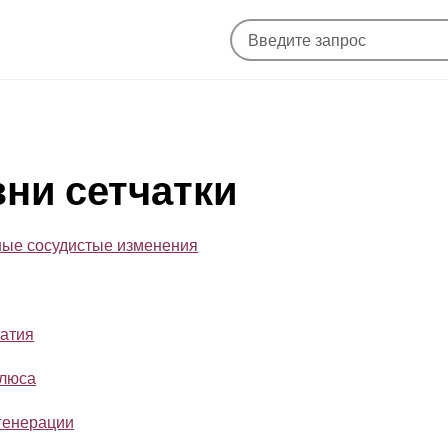
зни сетчатки
ные сосудистые изменения
патия
олюса
генерации