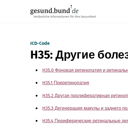
Пропустить навигацию
ICD-Code
H35: Другие боле
H35.0 Фоновая ретинопатия и ретиналь
H35.1 Преретинопатия
H35.2 Другая пролиферативная ретино
H35.3 Дегенерация макулы и заднего п
H35.4 Периферические ретинальные де