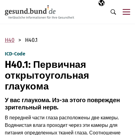
Пропустить навигацию
Выбранный язы
RU
М
Поиск
H40
H40.1
ICD-Code
H40.1: Первичная
открытоугольная
глаукома
У вас глаукома. Из-за этого поврежден
зрительный нерв.
В передней части глаза расположены две камеры.
Водянистая влага проходит через эти камеры для
питания определенных тканей глаза. Соотношение