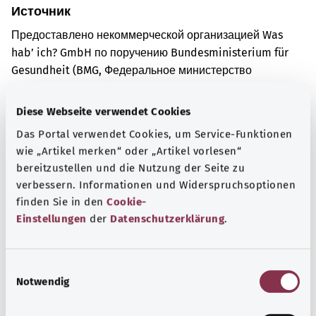
Источник
Предоставлено некоммерческой организацией Was
hab’ ich? GmbH по поручению Bundesministerium für
Gesundheit (BMG, Федеральное министерство
здравоохранения).
Diese Webseite verwendet Cookies
Das Portal verwendet Cookies, um Service-Funktionen
Для хорошей осведомленности
wie „Artikel merken“ oder „Artikel vorlesen“
Другие статьи
bereitzustellen und die Nutzung der Seite zu
verbessern. Informationen und Widerspruchsoptionen
finden Sie in den
Cookie-
Einstellungen
der
Datenschutzerklärung
.
E
Notwendig
i
n