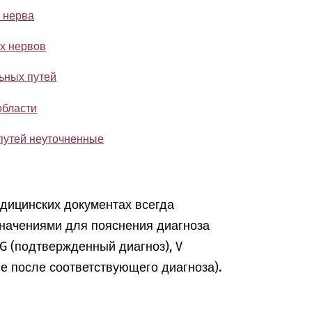
о нерва
х нервов
льных путей
области
путей неуточненные
едицинских документах всегда
начениями для пояснения диагноза
, G (подтвержденный диагноз), V
ие после соответствующего диагноза).