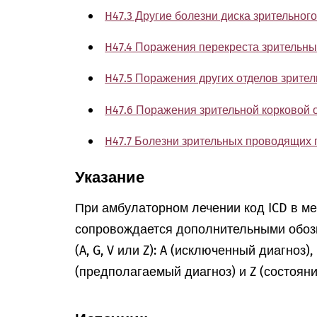
H47.3 Другие болезни диска зрительног
H47.4 Поражения перекреста зрительны
H47.5 Поражения других отделов зрите
H47.6 Поражения зрительной корковой 
H47.7 Болезни зрительных проводящих 
Указание
При амбулаторном лечении код ICD в м
сопровождается дополнительными обоз
(A, G, V или Z): A (исключенный диагноз)
(предполагаемый диагноз) и Z (состоян