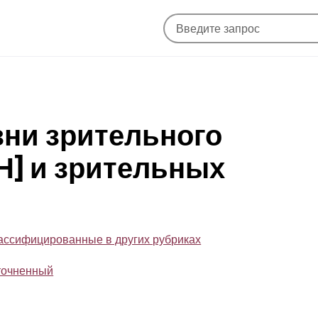
зни зрительного
МН] и зрительных
лассифицированные в других рубриках
уточненный