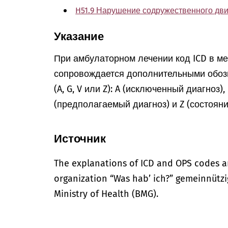
H51.9 Нарушение содружественного дви
Указание
При амбулаторном лечении код ICD в м
сопровождается дополнительными обоз
(A, G, V или Z): A (исключенный диагноз)
(предполагаемый диагноз) и Z (состоян
Источник
The explanations of ICD and OPS codes a
organization “Was hab’ ich?” gemeinnütz
Ministry of Health (BMG).