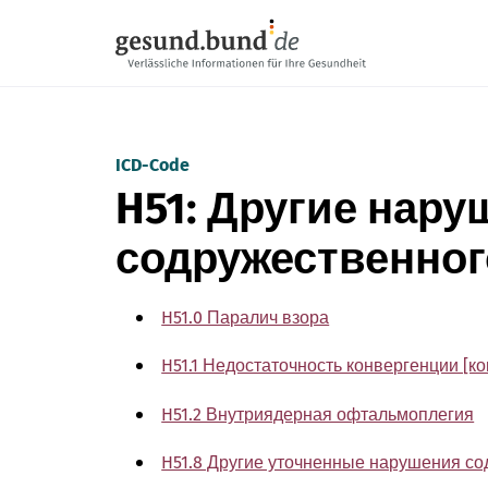
Пропустить навигацию
ICD-Code
H51: Другие нар
содружественног
H51.0 Паралич взора
H51.1 Недостаточность конвергенции [к
H51.2 Внутриядерная офтальмоплегия
H51.8 Другие уточненные нарушения со