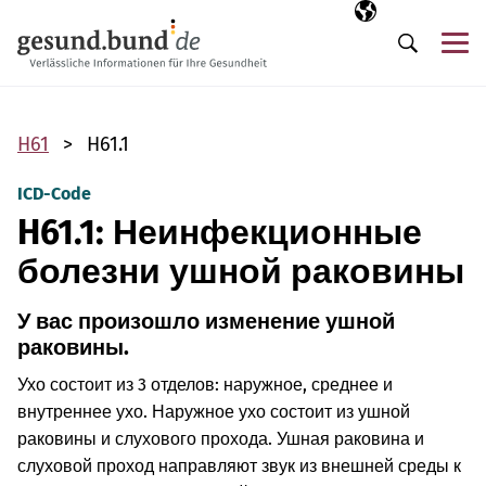
Пропустить навигацию
Выбранный язы
RU
М
Поиск
H61
H61.1
ICD-Code
H61.1: Неинфекционные
болезни ушной раковины
У вас произошло изменение ушной
раковины.
Ухо состоит из 3 отделов: наружное, среднее и
внутреннее ухо. Наружное ухо состоит из ушной
раковины и слухового прохода. Ушная раковина и
слуховой проход направляют звук из внешней среды к