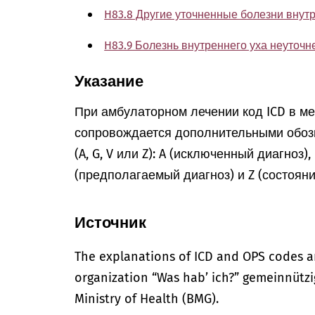
H83.8 Другие уточненные болезни внут
H83.9 Болезнь внутреннего уха неуточн
Указание
При амбулаторном лечении код ICD в м
сопровождается дополнительными обоз
(A, G, V или Z): A (исключенный диагноз)
(предполагаемый диагноз) и Z (состоян
Источник
The explanations of ICD and OPS codes a
organization “Was hab’ ich?” gemeinnütz
Ministry of Health (BMG).