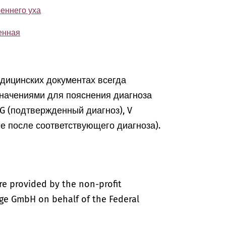
реннего уха
енная
едицинских документах всегда
начениями для пояснения диагноза
, G (подтвержденный диагноз), V
ие после соответствующего диагноза).
re provided by the non-profit
ige GmbH on behalf of the Federal