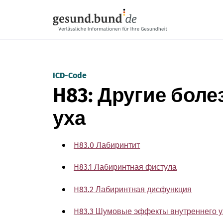
Пропустить навигацию
ICD-Code
H83: Другие боле
уха
H83.0 Лабиринтит
H83.1 Лабиринтная фистула
H83.2 Лабиринтная дисфункция
H83.3 Шумовые эффекты внутреннего у