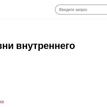
зни внутреннего
ха