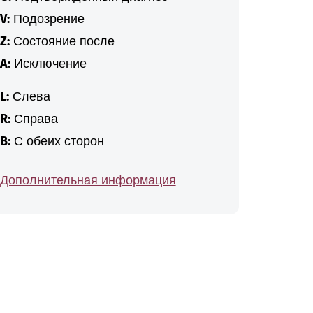
V:
Подозрение
Z:
Состояние после
A:
Исключение
L:
Слева
R:
Справа
B:
С обеих сторон
Дополнительная информация