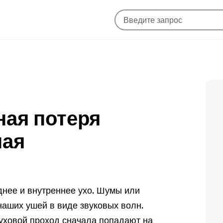
ная потеря
ная
еднее и внутреннее ухо. Шумы или
наших ушей в виде звуковых волн.
уховой проход сначала попадают на