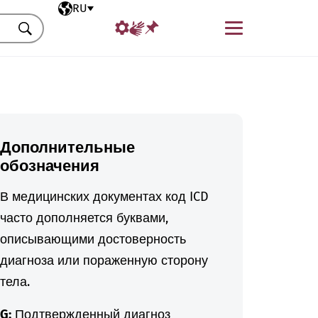
Выбранный язык
RU
Меню
Искать
Дополнительные
обозначения
В медицинских документах код ICD
часто дополняется буквами,
описывающими достоверность
диагноза или пораженную сторону
тела.
G:
Подтвержденный диагноз