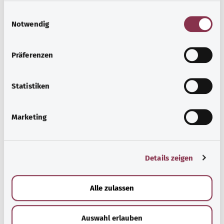
Другие статьи
E
Notwendig
i
n
w
Präferenzen
i
l
l
Statistiken
i
g
Marketing
u
n
g
Заболевание сердечного клапана
Details zeigen
s
a
Заболевания сердечных клапанов связны с
u
повреждениями сердечных клапанов, происходящими
Alle zulassen
s
в течение жизни. Обычно они появляются в пожилом
w
возрасте в результате износа.
Auswahl erlauben
a