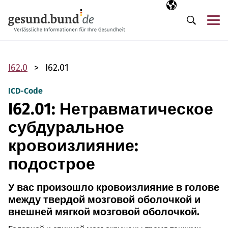
Пропустить навигацию
Выбранный язы
RU
М
Поиск
I62.0
I62.01
ICD-Code
I62.01: Нетравматическое
субдуральное
кровоизлияние:
подострое
У вас произошло кровоизлияние в голове
между твердой мозговой оболочкой и
внешней мягкой мозговой оболочкой.