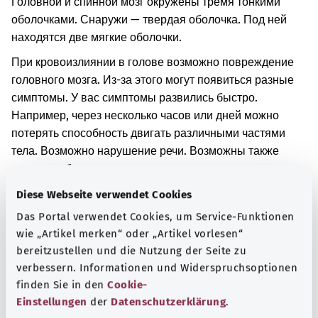
Головной и спинной мозг окружены тремя тонкими
оболочками. Снаружи — твердая оболочка. Под ней
находятся две мягкие оболочки.
При кровоизлиянии в голове возможно повреждение
головного мозга. Из-за этого могут появиться разные
симптомы. У вас симптомы развились быстро.
Например, через несколько часов или дней можно
потерять способность двигать различными частями
тела. Возможно нарушение речи. Возможны также
головные боли.
Diese Webseite verwendet Cookies
Дополнительные обозначения
Das Portal verwendet Cookies, um Service-Funktionen
wie „Artikel merken“ oder „Artikel vorlesen“
bereitzustellen und die Nutzung der Seite zu
Указание
verbessern. Informationen und Widerspruchsoptionen
finden Sie in den
Cookie-
Einstellungen
der
Datenschutzerklärung
.