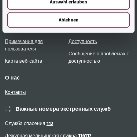
Auswahl erlauben
a
h
Полезные ссылки
Услуги
l
Ablehnen
Обзор тем
Консультация и помощь
Примечания для
Доступность
пользователя
Сообщение о проблемах с
Карта веб-сайта
доступностью
О нас
Контакты
Важные номера экстренных служб
Служба спасения
112
Дежурная медицинская служба
116117