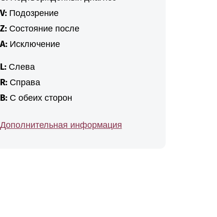
V:
Подозрение
Z:
Состояние после
A:
Исключение
L:
Слева
R:
Справа
B:
С обеих сторон
Дополнительная информация