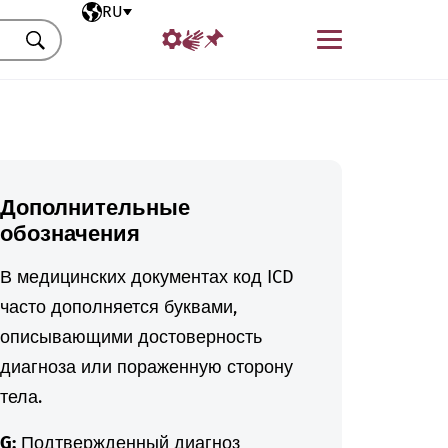
Выбранный язык
RU
Меню
Искать
Дополнительные
обозначения
В медицинских документах код ICD
часто дополняется буквами,
описывающими достоверность
диагноза или пораженную сторону
тела.
G:
Подтвержденный диагноз