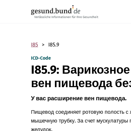
Пропустить навигацию
I85
I85.9
ICD-Code
I85.9: Варикозно
вен пищевода бе
У вас расширение вен пищевода.
Пищевод соединяет ротовую полость с 
мышечную трубку. За счет мускулатуры
желудок.