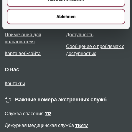
h
Полезные ссылки
Услуги
l
Ablehnen
Обзор тем
Консультация и помощь
Примечания для
Доступность
пользователя
Сообщение о проблемах с
Карта веб-сайта
доступностью
О нас
Контакты
Важные номера экстренных служб
Служба спасения
112
Дежурная медицинская служба
116117