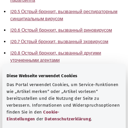
парагриппа
J20.5 Острый бронхит, вызванный респираторным
синцитиальным вирусом
J20.6 Острый бронхит, вызванный риновирусом
J20.7 Острый бронхит, вызванный эховирусом
J20.8 Острый бронхит, вызванный другими
уточненными агентами
J20.9 Острый бронхит неуточненный
Diese Webseite verwendet Cookies
Указание
Das Portal verwendet Cookies, um Service-Funktionen
wie „Artikel merken“ oder „Artikel vorlesen“
bereitzustellen und die Nutzung der Seite zu
verbessern. Informationen und Widerspruchsoptionen
Источник
finden Sie in den
Cookie-
Einstellungen
der
Datenschutzerklärung
.
The explanations of ICD and OPS codes are provided by
the non-profit organization “Was hab’ ich?”