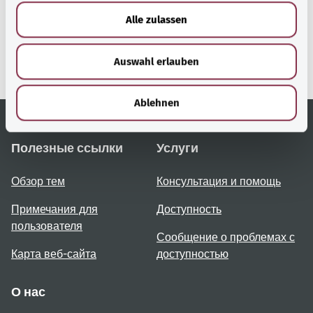
Сервис министерства
u
Bundesministerium für
Alle zulassen
s
Gesundheit (Федеральное
w
министерство
Auswahl erlauben
a
здравоохранения).
h
l
Ablehnen
Полезные ссылки
Услуги
Обзор тем
Консультация и помощь
Примечания для
Доступность
пользователя
Сообщение о проблемах с
Карта веб-сайта
доступностью
О нас