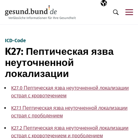
Пропустить навигацию
Выбранный язы
RU
М
Поиск
ICD-Code
K27: Пептическая язва
неуточненной
локализации
K27.0 Пептическая язва неуточненной локализации
острая с кровотечением
K27.1 Пептическая язва неуточненной локализации
острая с прободением
K27.2 Пептическая язва неуточненной локализации
острая с кровотечением и прободением