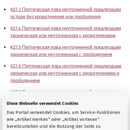
K27.3 Пептическая язва неуточненной локализации
острая без кровотечения или прободения
K27.4 Пептическая язва неуточненной локализации
хроническая или неуточненная с кровотечением
K27.5 Пептическая язва неуточненной локализации
хроническая или неуточненная с прободением
K27.6 Пептическая язва неуточненной локализации
хроническая или неуточненная с кровотечением и
прободением
K27.7 Пептическая язва неуточненной локализации
хроническая без кровотечения или прободения
Diese Webseite verwendet Cookies
K27.9 Пептическая язва неуточненной локализации
Das Portal verwendet Cookies, um Service-Funktionen
не уточненная как острая или хроническая без
wie „Artikel merken“ oder „Artikel vorlesen“
кровотечения или прободения
bereitzustellen und die Nutzung der Seite zu