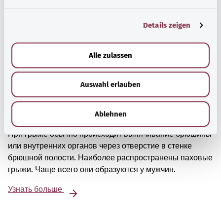
n
g
Details zeigen
s
a
u
Alle zulassen
s
w
Auswahl erlauben
a
h
l
Грыжи
Ablehnen
При грыже обычно происходит выпячивание брюшины
или внутренних органов через отверстие в стенке
брюшной полости. Наиболее распространены паховые
грыжи. Чаще всего они образуются у мужчин.
Узнать больше