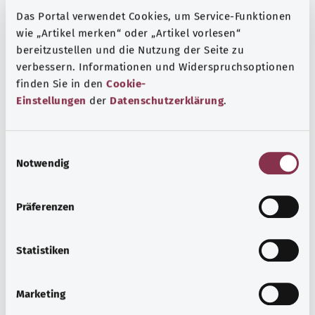
Das Portal verwendet Cookies, um Service-Funktionen
wie „Artikel merken“ oder „Artikel vorlesen“
Указание
bereitzustellen und die Nutzung der Seite zu
verbessern. Informationen und Widerspruchsoptionen
finden Sie in den
Cookie-
Einstellungen
der
Datenschutzerklärung
.
Источник
Предоставлено некоммерческой организацией Was
hab’ ich? GmbH по поручению Bundesministerium für
E
Notwendig
Gesundheit (BMG, Федеральное министерство
i
n
здравоохранения).
w
Präferenzen
i
l
Для хорошей осведомленности
l
Statistiken
Другие статьи
i
g
Marketing
u