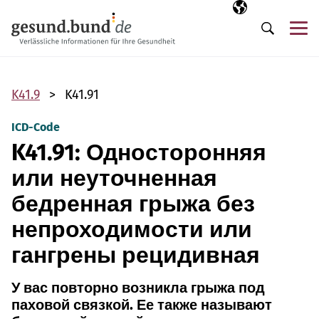
Пропустить навигацию
Выбранный язы
RU
М
Поиск
K41.9
K41.91
ICD-Code
K41.91: Односторонняя
или неуточненная
бедренная грыжа без
непроходимости или
гангрены рецидивная
У вас повторно возникла грыжа под
паховой связкой. Ее также называют