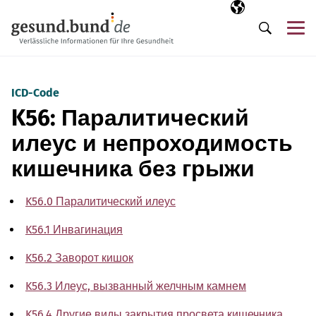
Пропустить навигацию
Выбранный язы
RU
М
Поиск
ICD-Code
K56: Паралитический
илеус и непроходимость
кишечника без грыжи
K56.0 Паралитический илеус
K56.1 Инвагинация
K56.2 Заворот кишок
K56.3 Илеус, вызванный желчным камнем
K56.4 Другие виды закрытия просвета кишечника