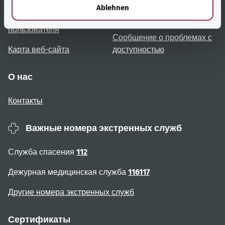
l
Ablehnen
Примечания для
Доступность
пользователя
Сообщение о проблемах с
Карта веб-сайта
доступностью
О нас
Контакты
Важные номера экстренных служб
Служба спасения
112
Дежурная медицинская служба
116117
Другие номера экстренных служб
Сертификаты