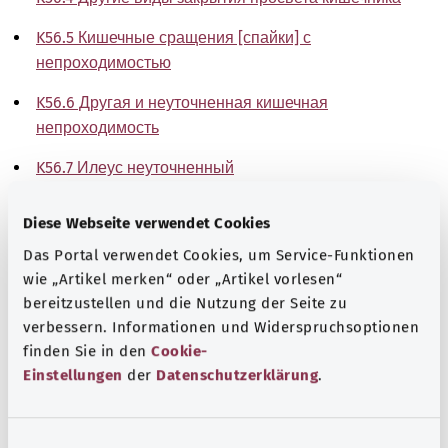
K56.5 Кишечные сращения [спайки] с
непроходимостью
K56.6 Другая и неуточненная кишечная
непроходимость
K56.7 Илеус неуточненный
Указание
Diese Webseite verwendet Cookies
Das Portal verwendet Cookies, um Service-Funktionen
wie „Artikel merken“ oder „Artikel vorlesen“
Источник
bereitzustellen und die Nutzung der Seite zu
verbessern. Informationen und Widerspruchsoptionen
The explanations of ICD and OPS codes are provided by
finden Sie in den
Cookie-
the non-profit organization “Was hab’ ich?”
Einstellungen
der
Datenschutzerklärung
.
gemeinnützige GmbH on behalf of the Federal Ministry of
Health (BMG).
E