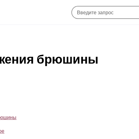
ажения брюшины
брюшины
ое