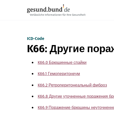
Пропустить навигацию
ICD-Code
K66: Другие пор
K66.0 Брюшинные спайки
K66.1 Гемоперитонеум
K66.2 Ретроперитонеальный фиброз
K66.8 Другие уточненные поражения 
K66.9 Поражение брюшины неуточненн