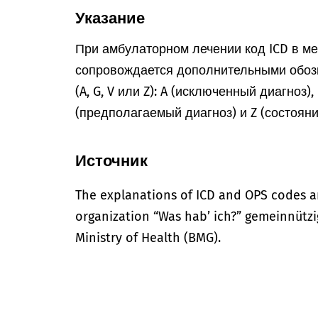
Указание
При амбулаторном лечении код ICD в м
сопровождается дополнительными обоз
(A, G, V или Z): A (исключенный диагноз)
(предполагаемый диагноз) и Z (состоян
Источник
The explanations of ICD and OPS codes a
organization “Was hab’ ich?” gemeinnütz
Ministry of Health (BMG).