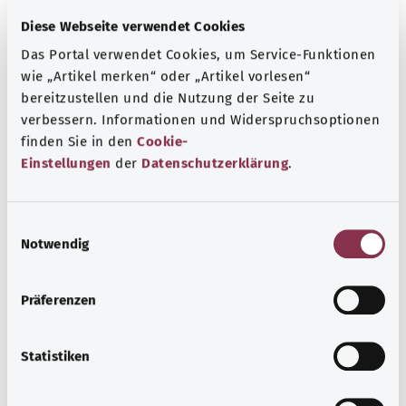
веществами-раздражителями.
Diese Webseite verwendet Cookies
При отсутствии контакта с аллергическими
Das Portal verwendet Cookies, um Service-Funktionen
веществами в течение долгого времени кожа может
wie „Artikel merken“ oder „Artikel vorlesen“
восстановиться. Если происходит повторный контакт с
bereitzustellen und die Nutzung der Seite zu
аллергеном, то изменения кожи обычно появляются
verbessern. Informationen und Widerspruchsoptionen
снова через один или два дня. После устранения
finden Sie in den
Cookie-
влияния аллергических веществ кожные проявления
Einstellungen
der
Datenschutzerklärung
.
медленно стихают.
Дополнительные обозначения
E
Notwendig
i
n
w
Указание
Präferenzen
i
l
l
Statistiken
Источник
i
g
Предоставлено некоммерческой организацией Was