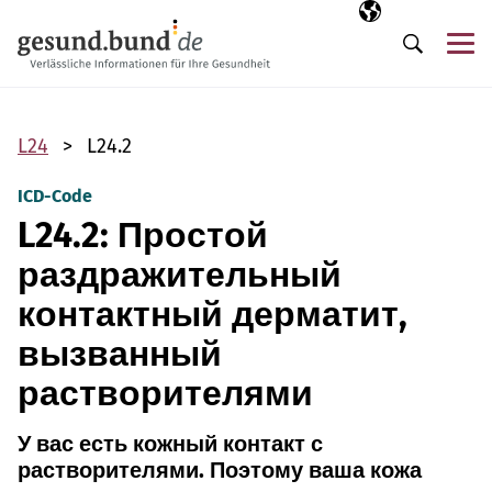
Пропустить навигацию
Выбранный язы
RU
М
Поиск
L24
L24.2
ICD-Code
L24.2: Простой
раздражительный
контактный дерматит,
вызванный
растворителями
У вас есть кожный контакт с
растворителями. Поэтому ваша кожа