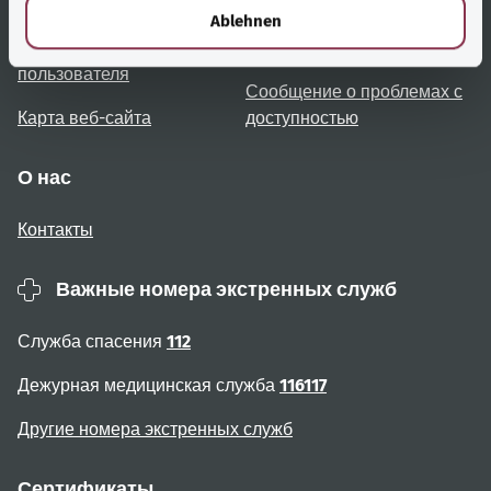
Обзор тем
Консультация и помощь
l
Ablehnen
Примечания для
Доступность
пользователя
Сообщение о проблемах с
Карта веб-сайта
доступностью
О нас
Контакты
Важные номера экстренных служб
Служба спасения
112
Дежурная медицинская служба
116117
Другие номера экстренных служб
Сертификаты