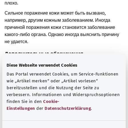
плохо.
Сильное поражение кожи может быть вызвано,
например, другим кожным заболеванием. Иногда
причиной поражения кожи становится заболевание
какого-либо органа. Однако иногда выяснить причину
не удается.
Дополнительные обозначения
Diese Webseite verwendet Cookies
Das Portal verwendet Cookies, um Service-Funktionen
Указание
wie „Artikel merken“ oder „Artikel vorlesen“
bereitzustellen und die Nutzung der Seite zu
verbessern. Informationen und Widerspruchsoptionen
finden Sie in den
Cookie-
Источник
Einstellungen
der
Datenschutzerklärung
.
Предоставлено некоммерческой организацией Was
hab’ ich? GmbH по поручению Bundesministerium für
Gesundheit (BMG, Федеральное министерство