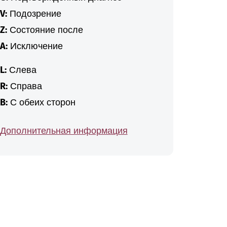
V:
Подозрение
Z:
Состояние после
A:
Исключение
L:
Слева
R:
Справа
B:
С обеих сторон
Дополнительная информация