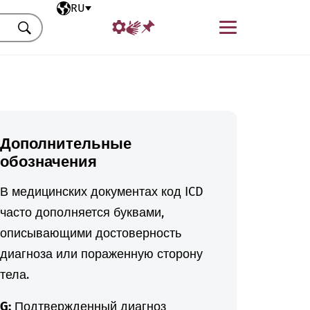
Выбранный язык
RU
Меню
Искать
Дополнительные
обозначения
В медицинских документах код ICD
часто дополняется буквами,
описывающими достоверность
диагноза или пораженную сторону
тела.
G:
Подтвержденный диагноз