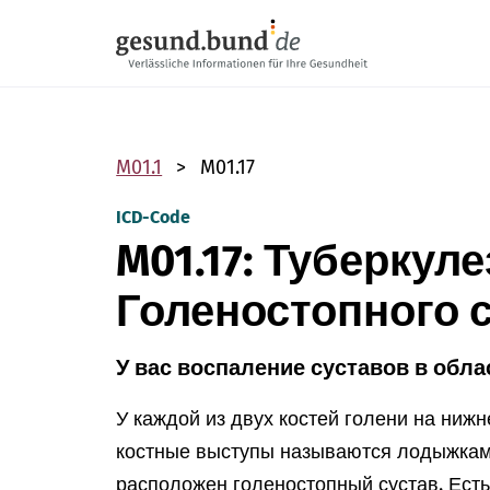
Пропустить навигацию
M01.1
M01.17
ICD-Code
M01.17: Туберкул
Голеностопного 
У вас воспаление суставов в обл
У каждой из двух костей голени на нижн
костные выступы называются лодыжкам
расположен голеностопный сустав. Ест