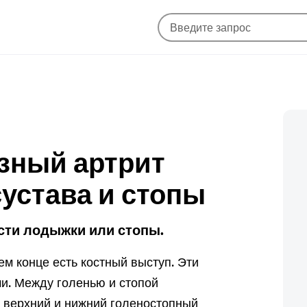
езный артрит
сустава и стопы
асти лодыжки или стопы.
ем конце есть костный выступ. Эти
и. Между голенью и стопой
ь верхний и нижний голеностопный