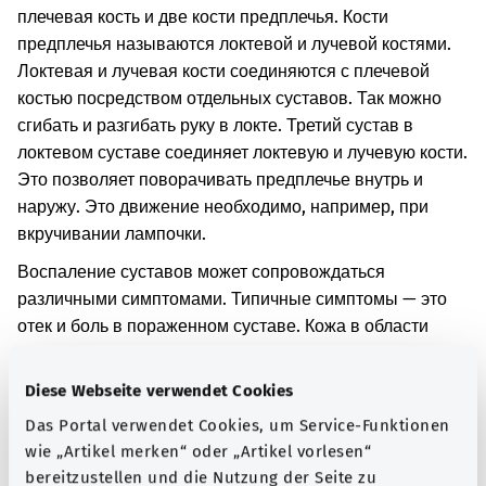
плечевая кость и две кости предплечья. Кости
предплечья называются локтевой и лучевой костями.
Локтевая и лучевая кости соединяются с плечевой
костью посредством отдельных суставов. Так можно
сгибать и разгибать руку в локте. Третий сустав в
локтевом суставе соединяет локтевую и лучевую кости.
Это позволяет поворачивать предплечье внутрь и
наружу. Это движение необходимо, например, при
вкручивании лампочки.
Воспаление суставов может сопровождаться
различными симптомами. Типичные симптомы — это
отек и боль в пораженном суставе. Кожа в области
сустава может покраснеть. Движение в этом суставе
может быть ограничено.
Diese Webseite verwendet Cookies
Воспаление сустава возникло после другого
Das Portal verwendet Cookies, um Service-Funktionen
заболевания.
wie „Artikel merken“ oder „Artikel vorlesen“
bereitzustellen und die Nutzung der Seite zu