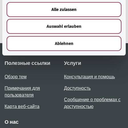
Сервис министерства
u
Alle zulassen
Bundesministerium für
s
Gesundheit (Федеральное
w
министерство
Auswahl erlauben
a
здравоохранения).
h
l
Ablehnen
Полезные ссылки
Услуги
Обзор тем
Консультация и помощь
Примечания для
Доступность
пользователя
Сообщение о проблемах с
Карта веб-сайта
доступностью
О нас