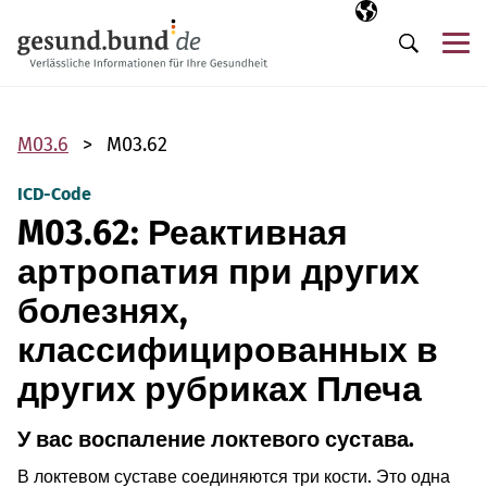
Пропустить навигацию
Выбранный язы
RU
М
Поиск
M03.6
M03.62
ICD-Code
M03.62: Реактивная
артропатия при других
болезнях,
классифицированных в
других рубриках Плеча
У вас воспаление локтевого сустава.
В локтевом суставе соединяются три кости. Это одна