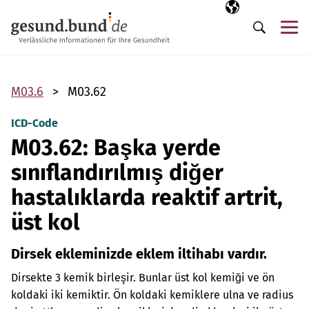
Gezinme menüsünü atla
Seçili dil
TR
Me
Arama
M03.6
M03.62
ICD-Code
M03.62: Başka yerde
sınıflandırılmış diğer
hastalıklarda reaktif artrit,
üst kol
Dirsek ekleminizde eklem iltihabı vardır.
Dirsekte 3 kemik birleşir. Bunlar üst kol kemiği ve ön
koldaki iki kemiktir. Ön koldaki kemiklere ulna ve radius