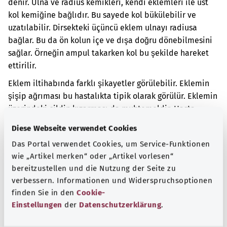
denir. Ulna ve radius kemikleri, kendi eklemleri ile üst
kol kemiğine bağlıdır. Bu sayede kol bükülebilir ve
uzatılabilir. Dirsekteki üçüncü eklem ulnayı radiusa
bağlar. Bu da ön kolun içe ve dışa doğru dönebilmesini
sağlar. Örneğin ampul takarken kol bu şekilde hareket
ettirilir.
Eklem iltihabında farklı şikayetler görülebilir. Eklemin
şişip ağrıması bu hastalıkta tipik olarak görülür. Eklemin
üzerindeki cildin kızarması da muhtemeldir. Hasta
eklemini normal şekilde hareket ettiremeyebilir.
Diese Webseite verwendet Cookies
Eklem iltihabı başka bir hastalıktan sonra ortaya
Das Portal verwendet Cookies, um Service-Funktionen
çıkmıştır.
wie „Artikel merken“ oder „Artikel vorlesen“
bereitzustellen und die Nutzung der Seite zu
Ek kodlar
verbessern. Informationen und Widerspruchsoptionen
finden Sie in den
Cookie-
Einstellungen
der
Datenschutzerklärung
.
Not