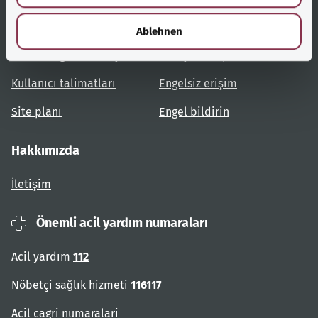
h
Yardımcı bağlantılar
Hizmet
l
Ablehnen
Konulara genel bakış
Danışma ve yardım
Kullanıcı talimatları
Engelsiz erişim
Site planı
Engel bildirin
Hakkımızda
İletişim
Önemli acil yardım numaraları
Acil yardım
112
Nöbetçi sağlık hizmeti
116117
Acil cagri numaralari