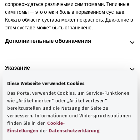
сопровождаться различными симптомами. Типичные
симптомы — это отек и боль в пораженном суставе.
Кожа в области сустава может покраснеть. Движение в
этом суставе может быть ограничено.
Дополнительные обозначения
Указание
Diese Webseite verwendet Cookies
Das Portal verwendet Cookies, um Service-Funktionen
Источник
wie „Artikel merken“ oder „Artikel vorlesen“
Предоставлено некоммерческой организацией Was
bereitzustellen und die Nutzung der Seite zu
hab’ ich? GmbH по поручению Bundesministerium für
verbessern. Informationen und Widerspruchsoptionen
Gesundheit (BMG, Федеральное министерство
finden Sie in den
Cookie-
здравоохранения).
Einstellungen
der
Datenschutzerklärung
.