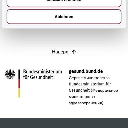
h
Узнать больше
l
Ablehnen
Наверх
gesund.bund.de
Сервис министерства
Bundesministerium für
Gesundheit (Федеральное
министерство
здравоохранения).