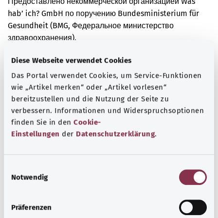
Предоставлено некоммерческой организацией Was
hab’ ich? GmbH по поручению Bundesministerium für
Gesundheit (BMG, Федеральное министерство
здравоохранения).
Diese Webseite verwendet Cookies
Das Portal verwendet Cookies, um Service-Funktionen
Для хорошей осведомленности
wie „Artikel merken“ oder „Artikel vorlesen“
Другие статьи
bereitzustellen und die Nutzung der Seite zu
verbessern. Informationen und Widerspruchsoptionen
finden Sie in den
Cookie-
Einstellungen
der
Datenschutzerklärung
.
E
Notwendig
i
n
w
Präferenzen
i