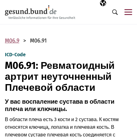
Пропустить навигацию
Выбранный язы
RU
М
Поиск
M06.9
M06.91
ICD-Code
M06.91: Ревматоидный
артрит неуточненный
Плечевой области
У вас воспаление сустава в области
плеча или ключицы.
В области плеча есть 3 кости и 2 сустава. К костям
относятся ключица, лопатка и плечевая кость. В
плечевом суставе плечевая кость соединяется с