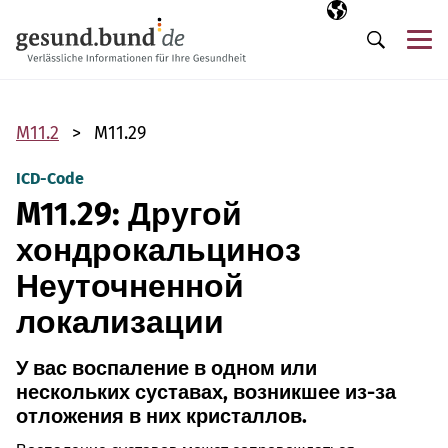
Пропустить навигацию
Выбранный язы
RU
М
Поиск
M11.2
M11.29
ICD-Code
M11.29: Другой
хондрокальциноз
Неуточненной
локализации
У вас воспаление в одном или
нескольких суставах, возникшее из-за
отложения в них кристаллов.