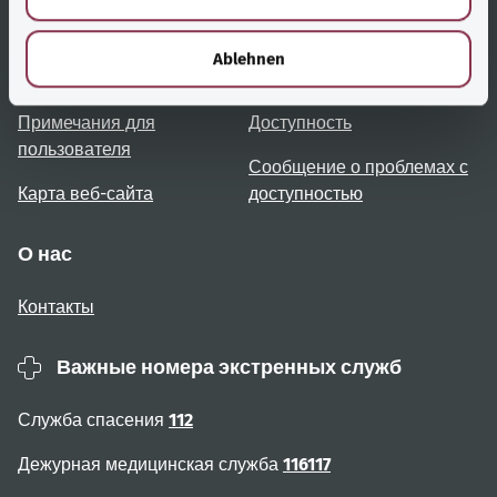
h
Полезные ссылки
Услуги
l
Ablehnen
Обзор тем
Консультация и помощь
Примечания для
Доступность
пользователя
Сообщение о проблемах с
Карта веб-сайта
доступностью
О нас
Контакты
Важные номера экстренных служб
Служба спасения
112
Дежурная медицинская служба
116117